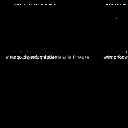
Vidéo promotionnelle
Événement
AMBITION & PERFORMANCE
Sankou
Interview
Compétiti
Bluedrop Shop
Kozi
Annonce
Aftermovi
Dakoo
Bluedro
Vidéo de présentation
Annonce