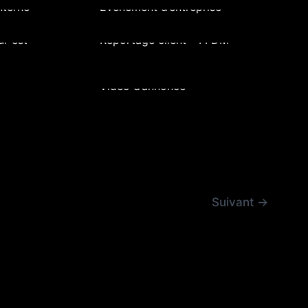
interne
Événement d’entreprise
Opéra Energie
ur est
Reportage client – FFDM
Bynewave
Vidéo d’annonce
Suivant
→